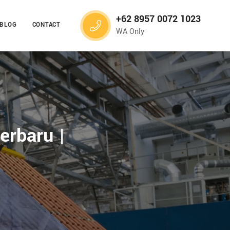
+62 8957 0072 1023
BLOG
CONTACT
WA Only
rbaru |